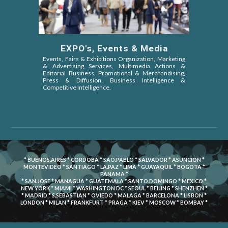
EXPO's, Events & Media
Events, Fairs & Exhibitions Organization, Marketing
& Advertising Services, Multimedia Actions &
Editorial Business, Promotional & Merchandising,
Press & Diffusion, Business Intelligence &
Competitive Intelligence.
* BUENOS.AIRES * CORDOBA * SAO.PABLO * SALVADOR * ASUNCION *
MONTEVIDEO * SANTIAGO * LA.PAZ * LIMA * GUAYAQUIL * BOGOTA *
PANAMA *
* SAN.JOSE * MANAGUA * GUATEMALA * SANTO.DOMINGO * MEXICO *
NEW YORK * MIAMI * WASHINGTON DC * SEOUL * BEIJING * SHENZHEN *
* MADRID * S.SEBASTIAN * OVIEDO * MALAGA * BARCELONA * LISBON *
LONDON * MILAN * FRANKFURT * PRAGA * KIEV * MOSCOW * BOMBAY *