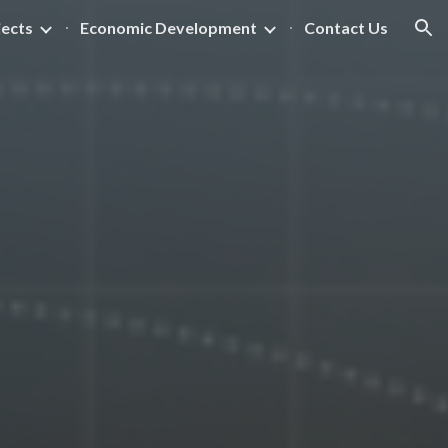
jects
Economic Development
Contact Us
ion