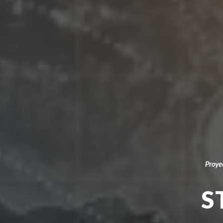
Proye
S