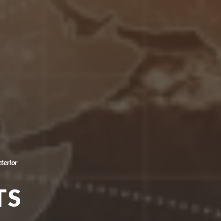
terior
TS