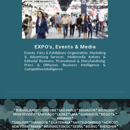
EXPO's, Events & Media
Events, Fairs & Exhibitions Organization, Marketing
& Advertising Services, Multimedia Actions &
Editorial Business, Promotional & Merchandising,
Press & Diffusion, Business Intelligence &
Competitive Intelligence.
* BUENOS.AIRES * CORDOBA * SAO.PABLO * SALVADOR * ASUNCION *
MONTEVIDEO * SANTIAGO * LA.PAZ * LIMA * GUAYAQUIL * BOGOTA *
PANAMA *
* SAN.JOSE * MANAGUA * GUATEMALA * SANTO.DOMINGO * MEXICO *
NEW YORK * MIAMI * WASHINGTON DC * SEOUL * BEIJING * SHENZHEN *