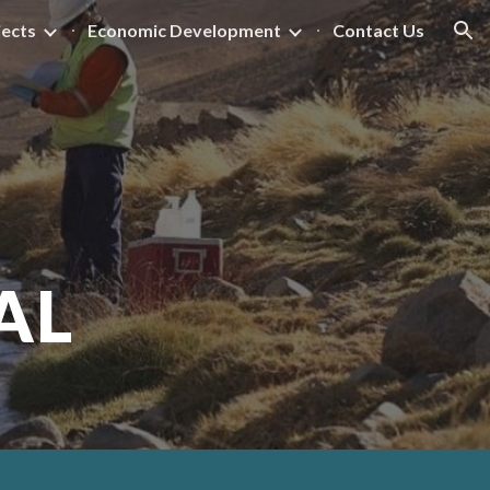
jects
Economic Development
Contact Us
ion
AL