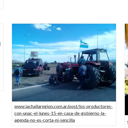
l
www.jachallaregion.com.ar/post/los-productores-
con-unac-el-lunes-15-en-casa-de-gobierno-la-
agenda-no-es-corta-ni-sencilla