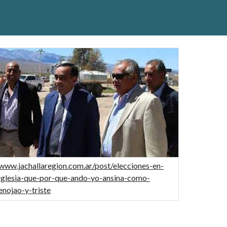
www.jachallaregion.com.ar/post/elecciones-en-
iglesia-que-por-que-ando-yo-ansina-como-
enojao-y-triste