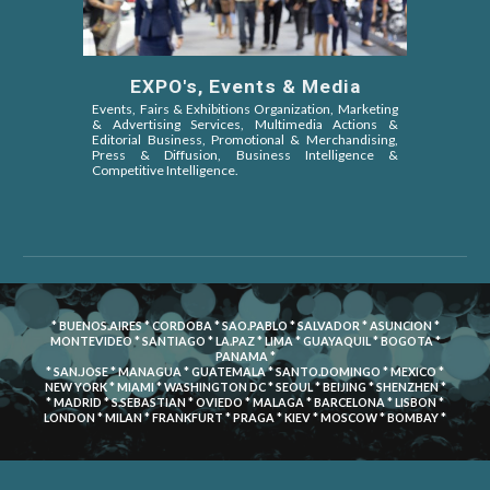
EXPO's, Events & Media
Events, Fairs & Exhibitions Organization, Marketing
& Advertising Services, Multimedia Actions &
Editorial Business, Promotional & Merchandising,
Press & Diffusion, Business Intelligence &
Competitive Intelligence.
* BUENOS.AIRES * CORDOBA * SAO.PABLO * SALVADOR * ASUNCION *
MONTEVIDEO * SANTIAGO * LA.PAZ * LIMA * GUAYAQUIL * BOGOTA *
PANAMA *
* SAN.JOSE * MANAGUA * GUATEMALA * SANTO.DOMINGO * MEXICO *
NEW YORK * MIAMI * WASHINGTON DC * SEOUL * BEIJING * SHENZHEN *
* MADRID * S.SEBASTIAN * OVIEDO * MALAGA * BARCELONA * LISBON *
LONDON * MILAN * FRANKFURT * PRAGA * KIEV * MOSCOW * BOMBAY *